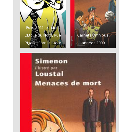
Folio 2015, contient
L’Etoile du Nord, Rue
Carnets Omnibus,
Pigalle, Stan le tueur
années 2000