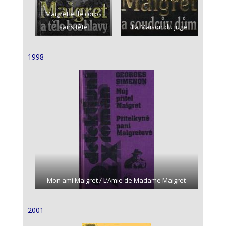
Maigret et le corps
sans tête
La Maison du juge
1998
Mon ami Maigret / L’Amie de Madame Maigret
2001