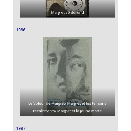
Maigret se défend
1986
Le Voleur de Maigret/ Maigret et les témoins
récalcitrants/ Maigret et la jeune morte
1987