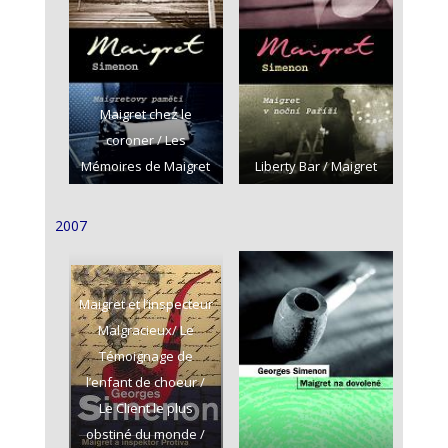
Maigret chez le
coroner / Les
Mémoires de Maigret
Liberty Bar / Maigret
2007
Maigret et l’inspecteur
Malgracieux/ Le
Témoignage de
l’enfant de choeur /
Le Client le plus
obstiné du monde /