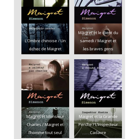
Maigret et le client du
L’Ombre chinoise / Un
samedi / Maigret et
échec de Maigret
les braves gens
Maigret et Monsieur
Maigret et la Grande
Charles / Maigret et
Perche / L’Inspecteur
l’homme tout seul
Cadavre