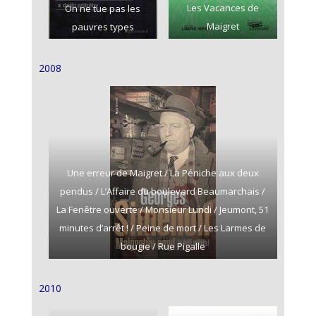
Les Vacances de
On ne tue pas les
Maigret
pauvres types
2008
Une erreur de Maigret / La Péniche aux deux
pendus / L’Affaire du boulevard Beaumarchais /
La Fenêtre ouverte / Monsieur Lundi / Jeumont, 51
minutes d’arrêt ! / Peine de mort / Les Larmes de
bougie / Rue Pigalle
2010