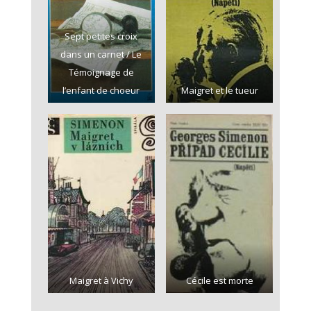
Sept petites croix
dans un carnet / Le
Témoignage de
l’enfant de choeur
Maigret et le tueur
Maigret à Vichy
Cécile est morte