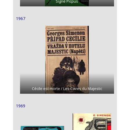
Signé Picpus
1967
Cécile est morte / Les Caves du Majestic
1969