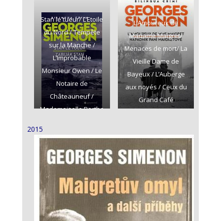
Stan le tueur/ L’Etoile
L’Amoureux de
du Nord / Tempête
Madame Maigret/
sur la Manche /
Menaces de mort/ La
L’Improbable
Vieille Dame de
Monsieur Owen / Le
Bayeux / L’Auberge
Notaire de
aux noyés / Ceux du
Châteauneuf /
Grand Café
Mademoiselle Berthe
et son amant
2015