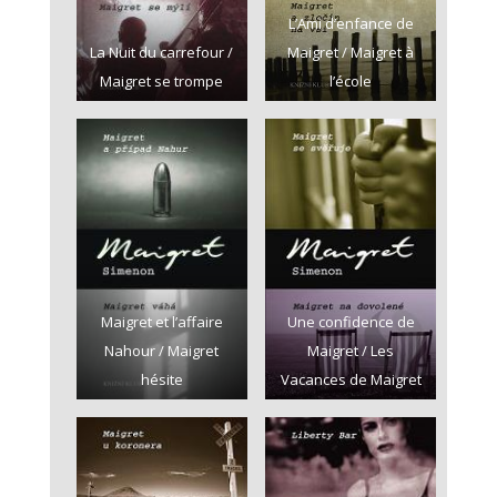
L’Ami d’enfance de
La Nuit du carrefour /
Maigret / Maigret à
Maigret se trompe
l’école
Maigret et l’affaire
Une confidence de
Nahour / Maigret
Maigret / Les
hésite
Vacances de Maigret