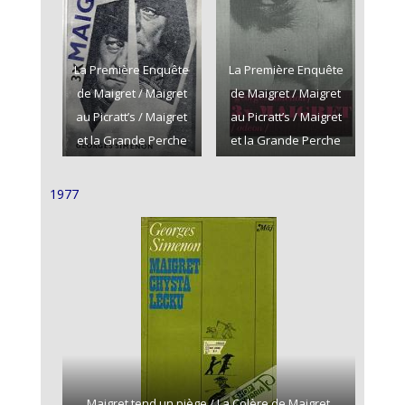
La Première Enquête
La Première Enquête
de Maigret / Maigret
de Maigret / Maigret
au Picratt’s / Maigret
au Picratt’s / Maigret
et la Grande Perche
et la Grande Perche
1977
Maigret tend un piège / La Colère de Maigret