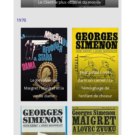
Le Client le plus obstiné du monde
1970
Sept petites croix
Le Revolver de
dans un carnet / Le
Maigret / Maigret et la
Témoignage de
vieille dame
l’enfant de choeur