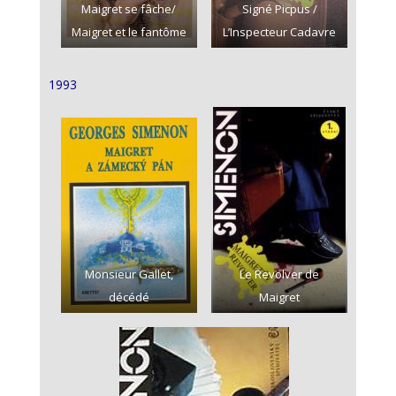
Maigret se fâche/
Signé Picpus /
Maigret et le fantôme
L’Inspecteur Cadavre
1993
Monsieur Gallet,
Le Revolver de
décédé
Maigret