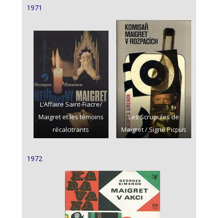
1971
L’Affaire Saint-Fiacre/
Maigret et les témoins
Les Scrupules de
récalcitrants
Maigret / Signé Picpus
1972