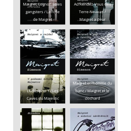
Maigret, Lognon et les
Au Rendez-Vous des
gangsters / La Folle
Terre-Neuvas /
de Maigret
Maigret a peur
Maigret et l’homme du
L’Ecluse no 1 / Les
banc / Maigret et le
Caves du Majestic
clochard