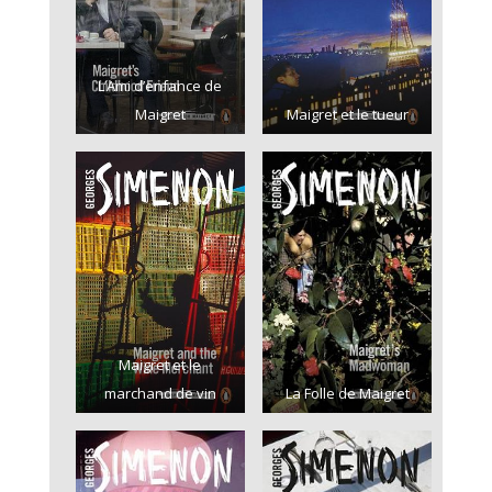
L’Ami d’enfance de
Maigret
Maigret et le tueur
Maigret et le
marchand de vin
La Folle de Maigret