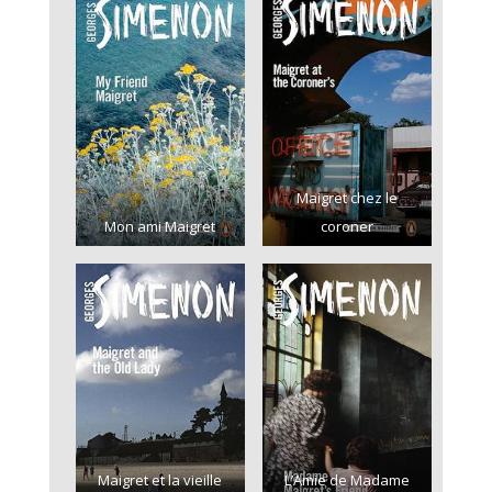
Maigret chez le
Mon ami Maigret
coroner
Maigret et la vieille
L’Amie de Madame