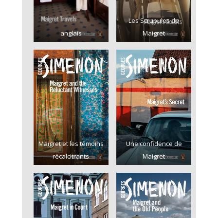
Les Scrupules de
anglais
Maigret
Maigret et les témoins
Une confidence de
récalcitrants
Maigret