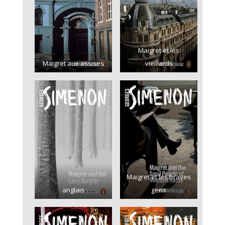
Maigret et les
Maigret aux assises
vieillards
Maigret et les braves
anglais
gens