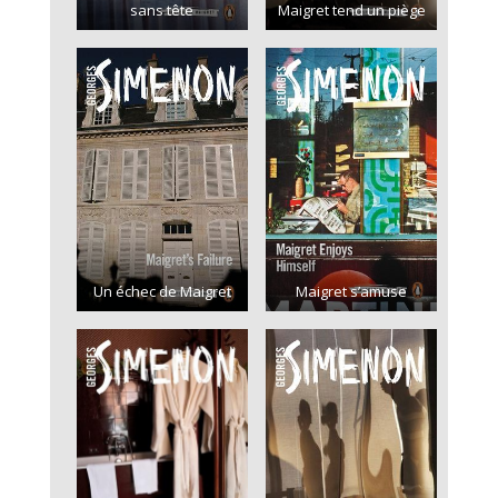
sans tête
Maigret tend un piège
Un échec de Maigret
Maigret s’amuse