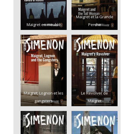
Maigret et la Grande
Maigret en meublé
Perche
Maigret, Lognon et les
Le Revolver de
gangsters
Maigret