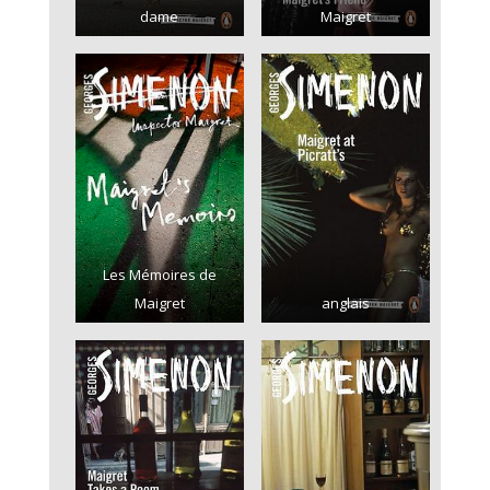
dame
Maigret
Les Mémoires de
Maigret
anglais