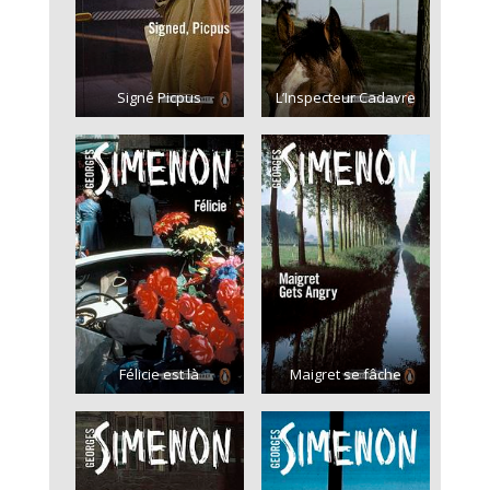
Signé Picpus
L’Inspecteur Cadavre
Félicie est là
Maigret se fâche