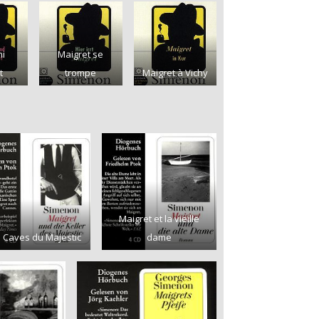
i
Maigret se
t
trompe
Maigret à Vichy
Maigret et la vieille
 Caves du Majestic
dame