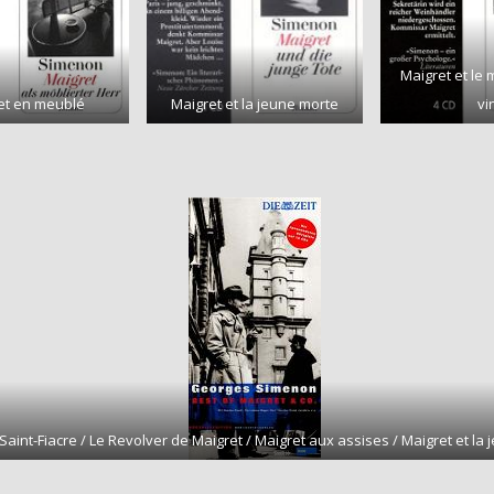
Maigret et le
et en meublé
Maigret et la jeune morte
vi
 Saint-Fiacre / Le Revolver de Maigret / Maigret aux assises / Maigret et la