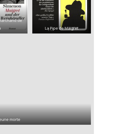
 marchand de
n
La Pipe de Maigret
 jeune morte