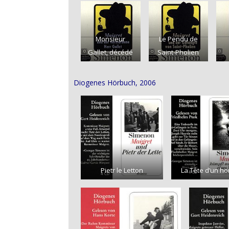
Monsieur
Le Pendu de
Gallet, décédé
Saint-Pholien
Diogenes Hörbuch, 2006
Pietr le Letton
La Tête d’un 