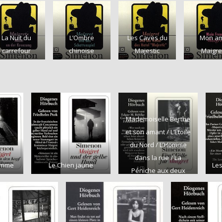
La Nuit du
L’Ombre
Les Caves du
Mon am
carrefour
chinoise
Majestic
Maigre
Mademoiselle Berthe
et son amant / L’Etoile
du Nord / L’Homme
dans la rue / La
homme
Le Chien jaune
Les
Péniche aux deux
pendus / Menaces de
mort